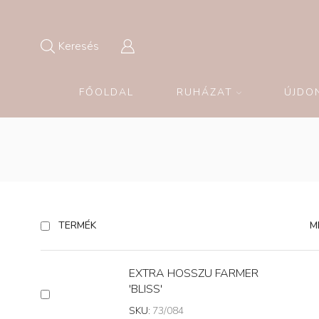
Keresés
FŐOLDAL
RUHÁZAT
ÚJDO
TERMÉK
M
EXTRA HOSSZU FARMER
'BLISS'
SKU:
73/084