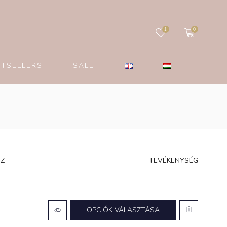
1
0
STSELLERS
SALE
SZ
TEVÉKENYSÉG
OPCIÓK VÁLASZTÁSA