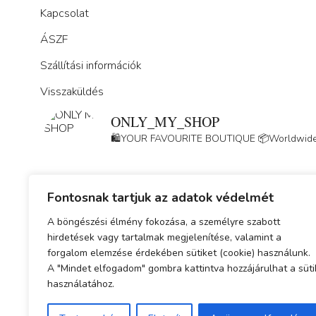
Kapcsolat
ÁSZF
Szállítási információk
Visszaküldés
ONLY_MY_SHOP
🛍️YOUR FAVOURITE BOUTIQUE
📦Worldwide
Fontosnak tartjuk az adatok védelmét
A böngészési élmény fokozása, a személyre szabott
hirdetések vagy tartalmak megjelenítése, valamint a
forgalom elemzése érdekében sütiket (cookie) használunk.
Adatkezelési tájékoztató
A "Mindet elfogadom" gombra kattintva hozzájárulhat a süti
használatához.
ÁSZF
Simplepay fizetési tájékoztató