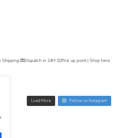
 Shipping
💌Dispatch in 24H
👇🏽Pick up point | Shop here
Load More
Follow on Instagram
k