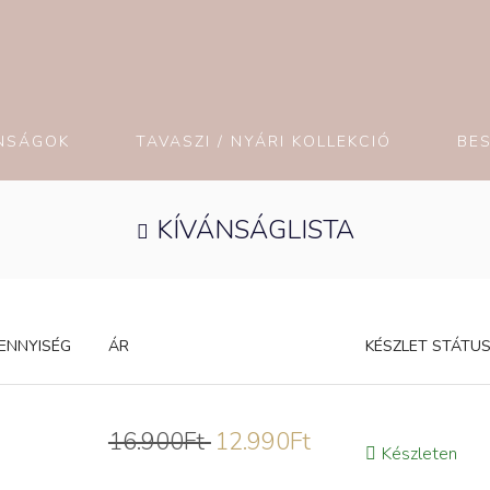
NSÁGOK
TAVASZI / NYÁRI KOLLEKCIÓ
BE
KÍVÁNSÁGLISTA
ENNYISÉG
ÁR
KÉSZLET STÁTU
16.900
Ft
12.990
Ft
Készleten