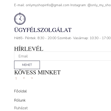
E-mail: onlymyshopinfo@gmail.com Instagram: @only_my_sh
ÜGYFÉLSZOLGÁLAT
Hétfő- Péntek: 8:30 - 20:00 Szombat- Vasárnap: 10:30 - 17:00
HÍRLEVÉL
MEHET
KÖVESS MINKET
Facebook
Instagram
Tik-
tok
Főoldal
Rólunk
Ruházat